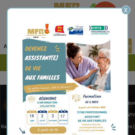
X
Accueil
Espace Parent/Elève
Menu
Nos Formations
Formations Initiales
4ème et 3ème de l’enseignement agricole cycle d’orientatio
CAPa Services Aux Personnes et Vente en Espace Rural (SAPV
Bac Pro Services Aux Personnes et Animation dans les Territoires