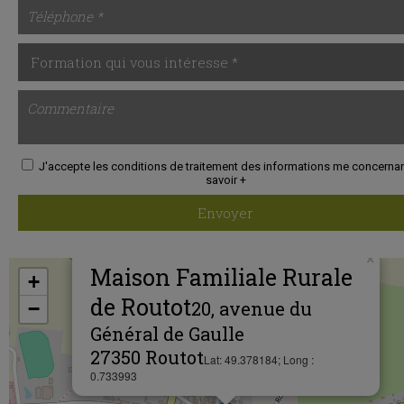
J'accepte les conditions de traitement des informations me concerna
savoir +
Envoyer
×
Maison Familiale Rurale
+
de Routot
20, avenue du
−
Général de Gaulle
27350 Routot
Lat: 49.378184; Long :
0.733993