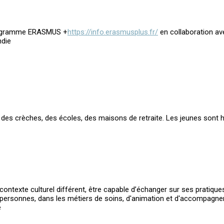
programme ERASMUS +
https://info.erasmusplus.fr/
en collaboration av
ndie
s des crèches, des écoles, des maisons de retraite. Les jeunes sont 
ontexte culturel différent, être capable d’échanger sur ses pratique
 personnes, dans les métiers de soins, d'animation et d'accompag
é